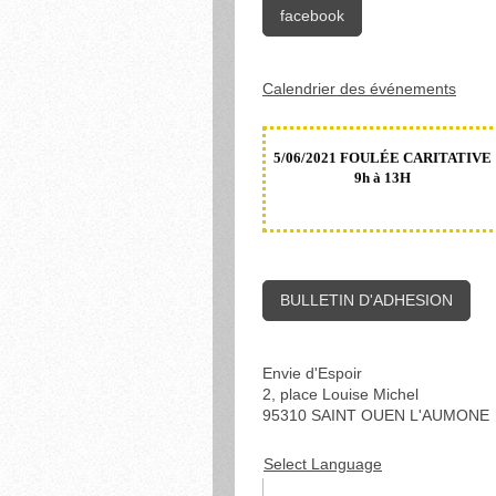
facebook
Calendrier des événements
5/06/2021 FOULÉE CARITATIVE
9h à 13H
BULLETIN D'ADHESION
Envie d'Espoir
2, place Louise Michel
95310
SAINT OUEN L'AUMONE
Select Language