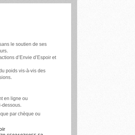
 sans le soutien de ses
urs.
actions d’Envie d’Espoir et
du poids vis-à-vis des
sions.
nt en ligne ou
ci-dessous.
ique par chèque ou
oir