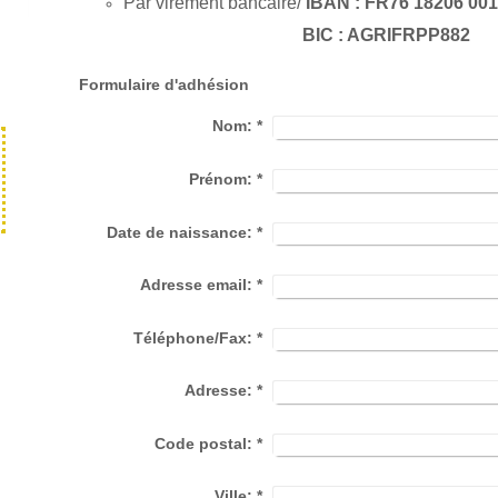
Par virement bancaire/
IBAN : FR76 18206 00
BIC : AGRIFRPP882
Formulaire d'adhésion
Nom:
*
Prénom:
*
Date de naissance:
*
Adresse email:
*
Téléphone/Fax:
*
Adresse:
*
Code postal:
*
Ville:
*