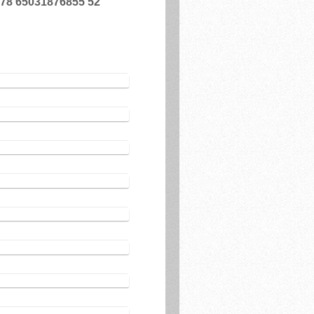
178 65031876855 52