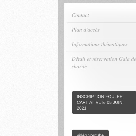
Contact
Plan d'accès
Informations thématiques
Détail et réservation Gala d
charité
INSCRIPTION FOULEE
CARITATIVE le 05 JUIN
2021
vidéo youtube